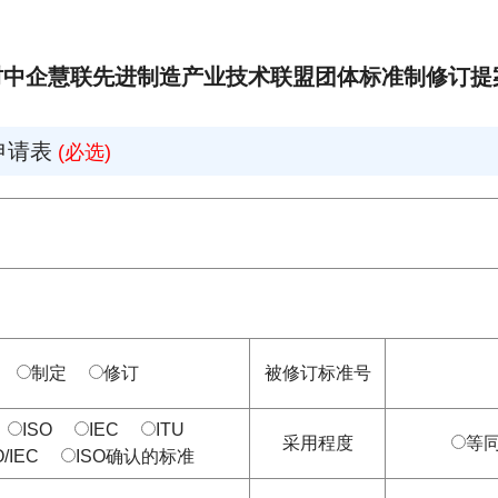
进制造产业技术联盟团体标准制修订提
申请表
(必选)
制定
修订
被修订标准号
无
ISO
IEC
ITU
采用程度
等
O/IEC
ISO确认的标准