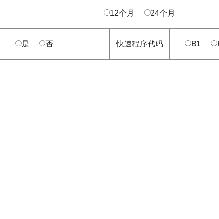
12个月
24个月
是
否
快速程序代码
B1