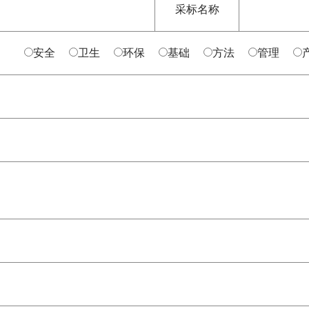
采标名称
安全
卫生
环保
基础
方法
管理